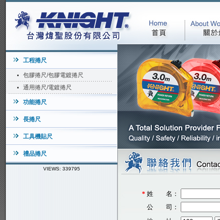
工程捲尺
包膠捲尺/包膠電鍍捲尺
通用捲尺/電鍍捲尺
功能捲尺
長捲尺
工具機貼尺
禮品捲尺
VIEWS: 339795
*
姓 名：
公 司：